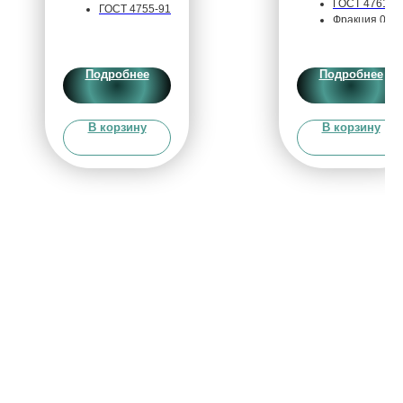
ГОСТ 4761-9
ГОСТ 4755-91
Фракция 0-
Содержание:
0.315 мм
Содержание
Mn > 75%
Ti 32,0%
Подробнее
Подробнее
Упаковка Биг 
Класс
Бэг с
крупности: 3
вкладышем
В корзину
В корзину
(5 - 50мм)
Упаковка:
МКР