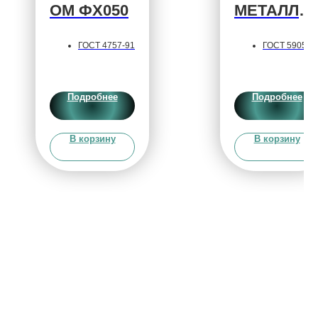
ОМ ФХ050
МЕТАЛЛИ
ЧЕСКИЙ
ГОСТ 4757-91
ГОСТ 5905-
Х99Н1
Содержание:
2004
Cr > 65%
Содержание:
Подробнее
Подробнее
Класс
Cr > 99.5%
крупности: 2
Класс
В корзину
В корзину
Упаковка:
крупности: 2
МКР
(2 - 50мм)
Упаковка: Биг
бэг